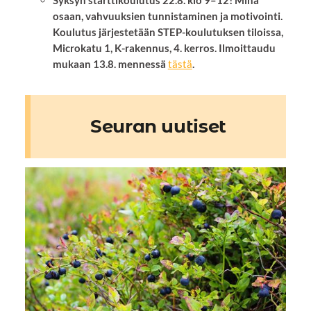
Syksyn starttikoulutus 22.8. klo 9–12! Minä
osaan, vahvuuksien tunnistaminen ja motivointi.
Koulutus järjestetään STEP-koulutuksen tiloissa,
Microkatu 1, K-rakennus, 4. kerros. Ilmoittaudu
mukaan 13.8. mennessä
tästä
.
Seuran uutiset