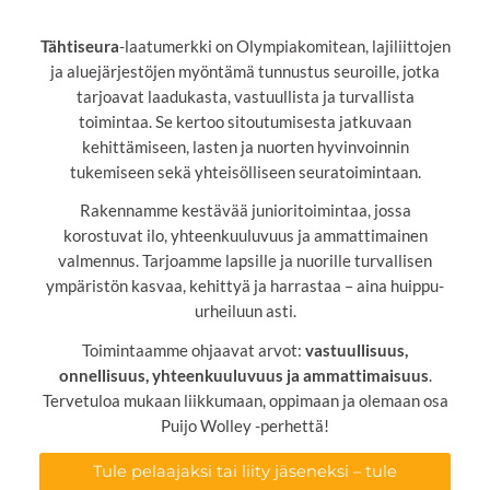
Tähtiseura
-laatumerkki on Olympiakomitean, lajiliittojen
ja aluejärjestöjen myöntämä tunnustus seuroille, jotka
tarjoavat laadukasta, vastuullista ja turvallista
toimintaa. Se kertoo sitoutumisesta jatkuvaan
kehittämiseen, lasten ja nuorten hyvinvoinnin
tukemiseen sekä yhteisölliseen seuratoimintaan.
Rakennamme kestävää junioritoimintaa, jossa
korostuvat ilo, yhteenkuuluvuus ja ammattimainen
valmennus. Tarjoamme lapsille ja nuorille turvallisen
ympäristön kasvaa, kehittyä ja harrastaa – aina huippu-
urheiluun asti.
Toimintaamme ohjaavat arvot:
vastuullisuus,
onnellisuus, yhteenkuuluvuus ja ammattimaisuus
.
Tervetuloa mukaan liikkumaan, oppimaan ja olemaan osa
Puijo Wolley -perhettä!
Tule pelaajaksi tai liity jäseneksi – tule