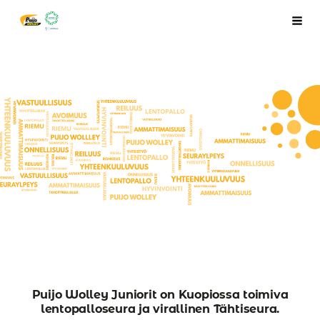
Siirry
Puijo Wolley Juniorit ry
Haku
sivun
sisältöön
Puijo Wolley Juniorit on Kuopiossa toimiva
lentopalloseura ja virallinen Tähtiseura.