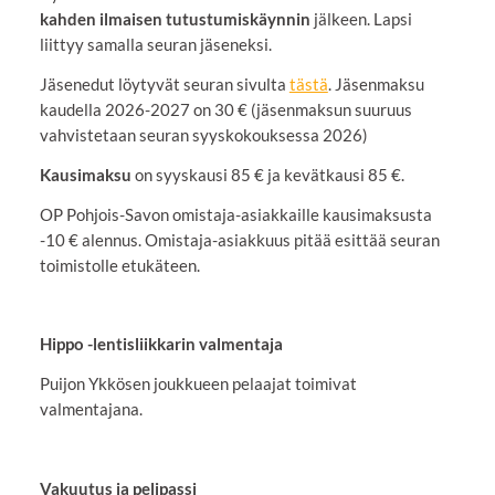
kahden ilmaisen tutustumiskäynnin
jälkeen. Lapsi
liittyy samalla seuran jäseneksi.
Jäsenedut löytyvät seuran sivulta
tästä
. Jäsenmaksu
kaudella 2026-2027 on 30 € (jäsenmaksun suuruus
vahvistetaan seuran syyskokouksessa 2026)
Kausimaksu
on syyskausi 85 € ja kevätkausi 85 €.
OP Pohjois-Savon omistaja-asiakkaille kausimaksusta
-10 € alennus. Omistaja-asiakkuus pitää esittää seuran
toimistolle etukäteen.
Hippo -lentisliikkarin valmentaja
Puijon Ykkösen joukkueen pelaajat toimivat
valmentajana.
Vakuutus ja pelipassi