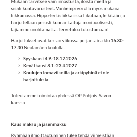
Mukaan tarvitsee vain innostusta, iloista mieltä ja
sisäliikuntavarusteet. Vanhempi voi olla myös mukana
liikkumassa. Hippo-lentisliikkarissa liikutaan, leikitään ja
harjoitellaan perusliikunnan taitoja monipuolisesti,
lajiamme unohtamatta. Tervetuloa tutustumaan!
Harjoitukset ovat kerran viikossa perjantaina klo
16.30-
17.30
Neulamäen koululla.
Syyskausi 4.9.-18.12.2026
Kevätkausi 8.1.-23.4.2027
Koulujen lomaviikoilla ja arkipyhinä ei ole
harjoituksia.
Toteutamme toimintaa yhdessä OP Pohjois-Savon
kanssa.
Kausimaksu ja jäsenmaksu
Ryhmään ilmoittautuminen tulee tehdä viimeistään