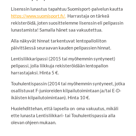
Lisenssin lunastus tapahtuu Suomisport-palvelun kautta
https://www.suomisport.fi/.
Harrastaja on tärkeä
rekisteröidä, joten suosittelemme lisenssin eli pelipassin
lunastamista! Samalla hänet saa vakuutettua.
Alla näkyvät hinnat tarkentuvat lentopalloliiton
päivittäessä seuraavan kauden pelipassien hinnat.
Lentisliikkaripassi (2015 tai myöhemmin syntyneet)
pelipassi, jolla liikkuja rekisteröidään lentopallon
harrastajaksi. Hinta 5 €.
Touhulentispassin (2014 tai myöhemmin syntyneet, jotka
osallistuvat F-junioreiden kilpailutoimintaan ja/tai E-D-
ikäisten kilpailutoimintaan). Hinta 10 €.
Huolehdittehan, että lapsella on oma vakuutus, mikäli
ette lunasta Lentisliikkari- tai Touhulentispassia alla
olevan ohjeen mukaan.