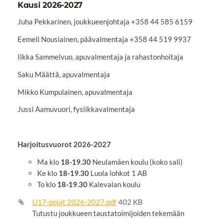
Kausi 2026-2027
Juha Pekkarinen, joukkueenjohtaja +358 44 585 6159
Eemeli Nousiainen, päävalmentaja +358 44 519 9937
Ilkka Sammelvuo, apuvalmentaja ja rahastonhoitaja
Saku Määttä, apuvalmentaja
Mikko Kumpulainen, apuvalmentaja
Jussi Aamuvuori, fysiikkavalmentaja
Harjoitusvuorot 2026-2027
Ma klo
18-19.30
Neulamäen koulu (koko sali)
Ke klo
18-19.30
Luola lohkot 1 AB
To klo
18-19.30
Kalevalan koulu
U17-pojat 2026-2027.pdf
402 KB
Tutustu joukkueen taustatoimijoiden tekemään