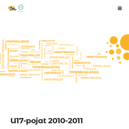
Siirry
Puijo Wolley Juniorit ry
Haku
sivun
sisältöön
U17-pojat 2010-2011