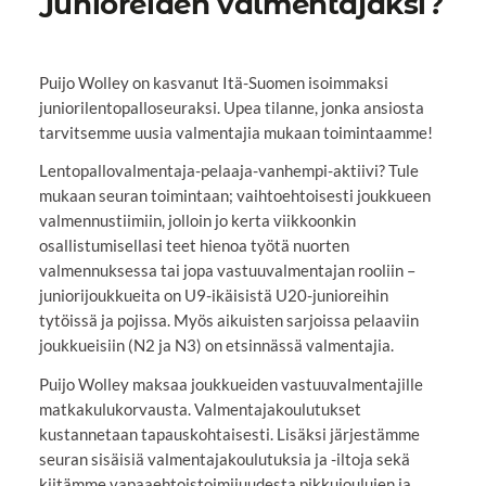
Junioreiden valmentajaksi?
Puijo Wolley on kasvanut Itä-Suomen isoimmaksi
juniorilentopalloseuraksi. Upea tilanne, jonka ansiosta
tarvitsemme uusia valmentajia mukaan toimintaamme!
Lentopallovalmentaja-pelaaja-vanhempi-aktiivi? Tule
mukaan seuran toimintaan; vaihtoehtoisesti joukkueen
valmennustiimiin, jolloin jo kerta viikkoonkin
osallistumisellasi teet hienoa työtä nuorten
valmennuksessa tai jopa vastuuvalmentajan rooliin –
juniorijoukkueita on U9-ikäisistä U20-junioreihin
tytöissä ja pojissa. Myös aikuisten sarjoissa pelaaviin
joukkueisiin (N2 ja N3) on etsinnässä valmentajia.
Puijo Wolley maksaa joukkueiden vastuuvalmentajille
matkakulukorvausta. Valmentajakoulutukset
kustannetaan tapauskohtaisesti. Lisäksi järjestämme
seuran sisäisiä valmentajakoulutuksia ja -iltoja sekä
kiitämme vapaaehtoistoimijuudesta pikkujoulujen ja