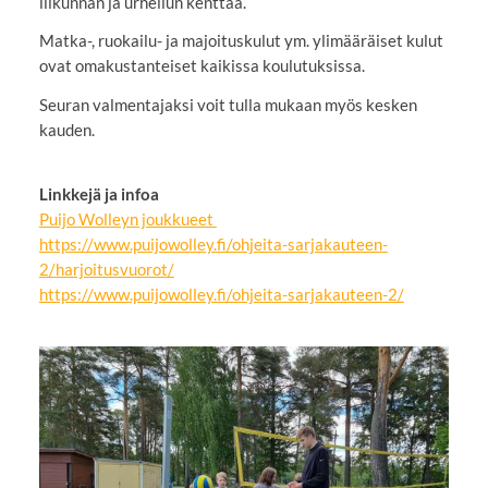
liikunnan ja urheilun kenttää.
Matka-, ruokailu- ja majoituskulut ym. ylimääräiset kulut
ovat omakustanteiset kaikissa koulutuksissa.
Seuran valmentajaksi voit tulla mukaan myös kesken
kauden.
Linkkejä ja infoa
Puijo Wolleyn joukkueet
https://www.puijowolley.fi/ohjeita-sarjakauteen-
2/harjoitusvuorot/
https://www.puijowolley.fi/ohjeita-sarjakauteen-2/