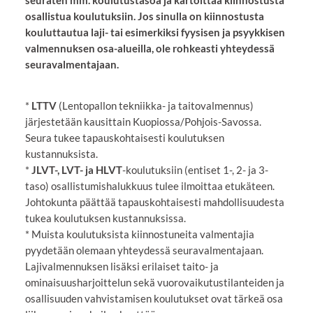
osallistua koulutuksiin. Jos sinulla on kiinnostusta
kouluttautua laji- tai esimerkiksi fyysisen ja psyykkisen
valmennuksen osa-alueilla, ole rohkeasti yhteydessä
seuravalmentajaan.
*
LTTV
(Lentopallon tekniikka- ja taitovalmennus)
järjestetään kausittain Kuopiossa/Pohjois-Savossa.
Seura tukee tapauskohtaisesti koulutuksen
kustannuksista.
*
JLVT-, LVT- ja HLVT
-koulutuksiin (entiset 1-, 2- ja 3-
taso) osallistumishalukkuus tulee ilmoittaa etukäteen.
Johtokunta päättää tapauskohtaisesti mahdollisuudesta
tukea koulutuksen kustannuksissa.
* Muista koulutuksista kiinnostuneita valmentajia
pyydetään olemaan yhteydessä seuravalmentajaan.
Lajivalmennuksen lisäksi erilaiset taito- ja
ominaisuusharjoittelun sekä vuorovaikutustilanteiden ja
osallisuuden vahvistamisen koulutukset ovat tärkeä osa