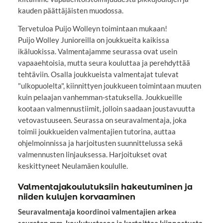
kauden päättäjäisten muodossa.
Tervetuloa Puijo Wolleyn toimintaan mukaan!
Puijo Wolley Junioreilla on joukkueita kaikissa
ikäluokissa. Valmentajamme seurassa ovat usein
vapaaehtoisia, mutta seura kouluttaa ja perehdyttää
tehtäviin. Osalla joukkueista valmentajat tulevat
"ulkopuolelta", kiinnittyen joukkueen toimintaan muuten
kuin pelaajan vanhemman-statuksella. Joukkueille
kootaan valmennustiimit, jolloin saadaan joustavuutta
vetovastuuseen. Seurassa on seuravalmentaja, joka
toimii joukkueiden valmentajien tutorina, auttaa
ohjelmoinnissa ja harjoitusten suunnittelussa sekä
valmennusten linjauksessa. Harjoitukset ovat
keskittyneet Neulamäen koululle.
Valmentajakoulutuksiin hakeutuminen ja
niiden kulujen korvaaminen
Seuravalmentaja koordinoi valmentajien arkea
seuraten mm. koulutustasoa ja kartoittaa kiinnostusta