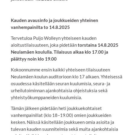
Kauden avausinfo ja joukkueiden yhteinen
vanhempainilta to 14.8.2025
Tervetuloa Puijo Wolleyn yhteiseen kauden
aloitustilaisuuteen, joka pidetään
torstaina 14.8.2025
Neulamäen koululla. Tilaisuus alkaa klo 17.00 ja
päättyy noin klo 19.00
Kokoonnumme ensin kaikki yhteiseen tilaisuuteen
Neulamäen koulun auditorioon klo 17 alkaen. Yhteisessä
osuudessa käsitellään seuran kuulumisia, seura- ja
urheilutoiminnan ajankohtaisia ohjeistuksia sekä
yhteistyökumppaneiden kuulumisia.
Tämän jälkeen pidetään heti joukkuekohtaiset
vanhempainillat (klo 18–19.00) omien joukkueiden
kesken. Näissä käsitellään joukkueen omia asioita ja
tulevan kauden suunnitelmia sekä muita ajankohtaisia