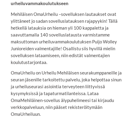
urheiluvammakoulutukseen
Mehiläisen OmaUrheilu –sovelluksen lautaukset ovat
ylittäneet jo sadan sovelluslatauksen rajapyykin! Tällä
hetkellä latauksia on hieman yli 100 kappaletta ja
saavuttamalla 140 sovelluslatausta varmistamme
maksuttoman urheiluvammakoulutuksen Puijo Wolley
Junioreiden valmentajille! Osallistu siis hyvillä mielin
sovelluksen lataamiseen, niin edistät valmentajien
koulutustarjontaa.
OmaUrheilu on Urheilu Mehiläisen seurakumppaneille ja
seuran jäsenille tarkoitettu palvelu, joka helpottaa sinun
ja urheiluseurasi asiointia terveyteen liittyvissä
kysymyksissä ja tapaturmatilanteissa. Lataa
OmaMehiläinen-sovellus älypuhelimeesi tai kirjaudu
verkkopalveluun, niin pääset rekisteröitymään
OmaUrheiluun.