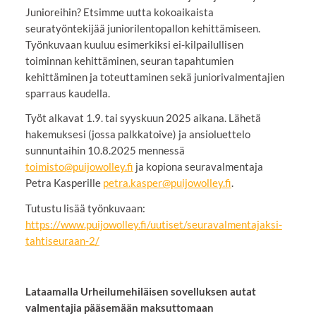
Junioreihin? Etsimme uutta kokoaikaista
seuratyöntekijää juniorilentopallon kehittämiseen.
Työnkuvaan kuuluu esimerkiksi ei-kilpailullisen
toiminnan kehittäminen, seuran tapahtumien
kehittäminen ja toteuttaminen sekä juniorivalmentajien
sparraus kaudella.
Työt alkavat 1.9. tai syyskuun 2025 aikana. Lähetä
hakemuksesi (jossa palkkatoive) ja ansioluettelo
sunnuntaihin 10.8.2025 mennessä
toimisto@puijowolley.fi
ja kopiona seuravalmentaja
Petra Kasperille
petra.kasper@puijowolley.fi
.
Tutustu lisää työnkuvaan:
https://www.puijowolley.fi/uutiset/seuravalmentajaksi-
tahtiseuraan-2/
Lataamalla Urheilumehiläisen sovelluksen autat
valmentajia pääsemään maksuttomaan