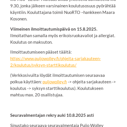
9.30, jonka jälkeen varsinainen koulutusosuus pyörähtää
käyntiin. Kouluttajana toimii NuoRTO –hankkeen Maara
Kosonen.
Viimeinen ilmoittautumispäivä on 15.8.2025.
Ilmoitathan samalla myös erikoisruokavaliot ja allergiat.
Koulutus on maksuton.
Ilmoittautumiseen pääset täältä:
https://www.puijowolley.fi/ohjeita-sarjakauteen-
2/koulutus/syksyn-starttikoulutus/
(Verkkosivuilta löydät ilmoittautumisen seuraavaa
polkua käyttäen:
puijowolley.fi
-> ohjeita sarjakauteen ->
koulutus -> syksyn starttikoulutus). Koulutukseen
mahtuu max. 20 osallistujaa.
Seuravalmentajan rekry auki 10.8.2025 asti
Sinustako seuraava seuravalmentaja Puijo Wolley