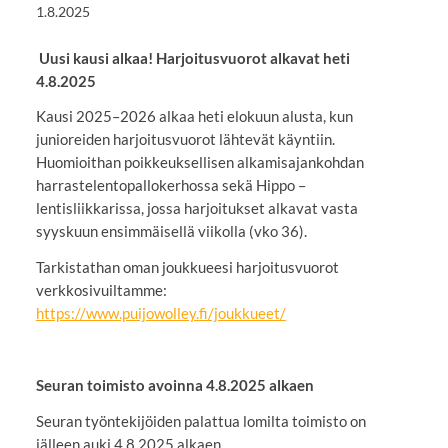
1.8.2025
Uusi kausi alkaa! Harjoitusvuorot alkavat heti
4.8.2025
Kausi 2025–2026 alkaa heti elokuun alusta, kun
junioreiden harjoitusvuorot lähtevät käyntiin.
Huomioithan poikkeuksellisen alkamisajankohdan
harrastelentopallokerhossa sekä Hippo –
lentisliikkarissa, jossa harjoitukset alkavat vasta
syyskuun ensimmäisellä viikolla (vko 36).
Tarkistathan oman joukkueesi harjoitusvuorot
verkkosivuiltamme:
https://www.puijowolley.fi/joukkueet/
Seuran toimisto avoinna 4.8.2025 alkaen
Seuran työntekijöiden palattua lomilta toimisto on
jälleen auki 4.8.2025 alkaen.