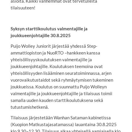
asioita. Kaikki vanhemmat ovat tervetulleita
tilaisuuteen!
Syksyn starttikoulutus valmentajille ja
joukkueenjohtajille 30.8.2025
Puijo Wolley Juniorit järjestää yhdessä Step-
ammattiopiston ja NuoRTO –hankkeen kanssa
yhteisöllisyyskoulutuksen valmentajille ja
joukkueenjohtajille. Koulutuksen teemoina ovat
yhteisöllisyyden lisääminen seuratoiminnassa, arjen
vuorovaikutustaidot sekä ryhmäytymisen tukeminen
joukkueissa. Koulutus on suunnattu Puijo Wolleyn
valmentajille ja joukkueenjohtajille ja tilaisuus toimii
samalla uuden kauden starttikoulutuksena sekä
tutustumishetkenä.
Tilaisuus järjestetään Wanhan Sataman kabinetissa
(Kuopion Matkustajasatamassa) lauantaina 30.8.2025
klo 9.30–12.30. Tilaisuus alkaa yhteisellä aamiaisella klo