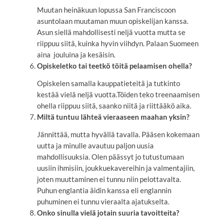
Muutan heinäkuun lopussa San Franciscoon
asuntolaan muutaman muun opiskelijan kanssa.
Asun siellä mahdollisesti neljä vuotta mutta se
riippuu siitä, kuinka hyvin viihdyn. Palaan Suomeen
aina jouluina ja kesäisin.
Opiskeletko tai teetkö töitä pelaamisen ohella?
Opiskelen samalla kauppatieteitä ja tutkinto
kestää vielä neljä vuotta.Töiden teko treenaamisen
ohella riippuu siitä, saanko niitä ja riittääkö aika.
Miltä tuntuu lähteä vieraaseen maahan yksin?
Jännittää, mutta hyvällä tavalla. Pääsen kokemaan
uutta ja minulle avautuu paljon uusia
mahdollisuuksia. Olen päässyt jo tutustumaan
uusiin ihmisiin, joukkuekavereihin ja valmentajiin,
joten muuttaminen ei tunnu niin pelottavalta.
Puhun englantia äidin kanssa eli englannin
puhuminen ei tunnu vieraalta ajatukselta.
Onko sinulla vielä jotain suuria tavoitteita?