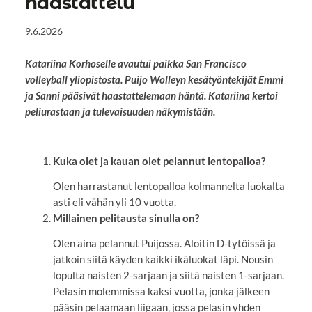
haastattelu
9.6.2026
Katariina Korhoselle avautui paikka San Francisco
volleyball yliopistosta. Puijo Wolleyn kesätyöntekijät Emmi
ja Sanni pääsivät haastattelemaan häntä. Katariina kertoi
peliurastaan ja tulevaisuuden näkymistään.
Kuka olet ja kauan olet pelannut lentopalloa?
Olen harrastanut lentopalloa kolmannelta luokalta
asti eli vähän yli 10 vuotta.
Millainen pelitausta sinulla on?
Olen aina pelannut Puijossa. Aloitin D-tytöissä ja
jatkoin siitä käyden kaikki ikäluokat läpi. Nousin
lopulta naisten 2-sarjaan ja siitä naisten 1-sarjaan.
Pelasin molemmissa kaksi vuotta, jonka jälkeen
pääsin pelaamaan liigaan, jossa pelasin yhden