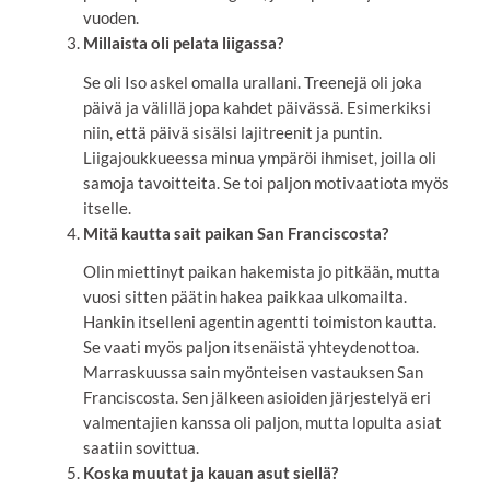
vuoden.
Millaista oli pelata liigassa?
Se oli Iso askel omalla urallani. Treenejä oli joka
päivä ja välillä jopa kahdet päivässä. Esimerkiksi
niin, että päivä sisälsi lajitreenit ja puntin.
Liigajoukkueessa minua ympäröi ihmiset, joilla oli
samoja tavoitteita. Se toi paljon motivaatiota myös
itselle.
Mitä kautta sait paikan San Franciscosta?
Olin miettinyt paikan hakemista jo pitkään, mutta
vuosi sitten päätin hakea paikkaa ulkomailta.
Hankin itselleni agentin agentti toimiston kautta.
Se vaati myös paljon itsenäistä yhteydenottoa.
Marraskuussa sain myönteisen vastauksen San
Franciscosta. Sen jälkeen asioiden järjestelyä eri
valmentajien kanssa oli paljon, mutta lopulta asiat
saatiin sovittua.
Koska muutat ja kauan asut siellä?