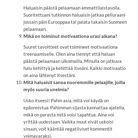
Haluaisin päästä pelaamaan ammattilaistasolla.
Suoritettuani tutkinnon haluaisin jatkaa peliuraani
jossain päin Eurooppaa tai palata takaisin Suomeen
pelaamaan.
Mikä on toiminut motivaationa urasi aikana?
Suuret tavoitteet ovat toimineet motivaationa
treenaamiselle. Olen aina tiennyt että haluan
päästä pelaamaan ulkomailla. Minulla on jatkuva
halu kehittyä ja kehittää itseäni. Kaikki motivaatio
on aina lähtenyt itsestäni.
Mitä haluaisit sanoa nuoremmille pelaajille, joilla
myös suuria unelmia?
Usko itseesi! Pahin asia, mitä voi käydä on
epäonnistua. Pahimman sijasta kannattaa ajatella,
mikä on parasta mitä voisi tapahtua. Aina voi
yrittää uudestaan. Vaikka muut eivät uskoisi
sinuun, voit kääntää negatiiviset kommentit
voimavaraksi.