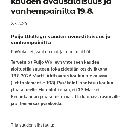
kauden avaustilaisuus ja
vanhempainilta 19.8.
2.7.2026
Puijo Wolleyn kauden avaustilaisuus ja
vanhempainilta
PuWolaiset, vanhemmat ja toimihenkilöt
Tervetuloa Puijo Wolleyn yhteiseen kauden
aloitustilaisuuteen, joka pidetään keskiviikkona
19.8.2026 Martti Ahtisaaren koulun ruokalassa
(Lehtoniementie 103). Pysäköinti onnistuu koulun
piha-alueelle. Huomioittehan, että S-Market
Keilankannan piha-alue on varattu kaupassa asioiville
ja siihen ei saa pysäköidä.
Tilaisuuden aikataulu: