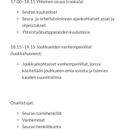
17.00–18.15 Yhteinen osuus (ruokala)
Seuran kuulumiset
Seura- ja urheilutoiminnan ajankohtaiset asiat ja
ohjeistukset
Yhteistyökumppaneiden kuulumisia
18.15–19.15 Joukkueiden vanhempainillat
(luokkahuoneet)
Joukkuekohtaiset vanhempainillat, joissa
käsitellään joukkueen omia asioita ja tulevan
kauden suunnitelmia
Osallistujat:
Seuran toimihenkilöt
Vanhemmat
Seuran henkilökunta