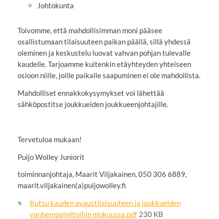
Johtokunta
Toivomme, että mahdollisimman moni pääsee
osallistumaan tilaisuuteen paikan päällä, sillä yhdessä
oleminen ja keskustelu luovat vahvan pohjan tulevalle
kaudelle. Tarjoamme kuitenkin etäyhteyden yhteiseen
osioon niille, joille paikalle saapuminen ei ole mahdollista.
Mahdolliset ennakkokysymykset voi lähettää
sähköpostitse joukkueiden joukkueenjohtajille.
Tervetuloa mukaan!
Puijo Wolley Juniorit
toiminnanjohtaja, Maarit Viljakainen, 050 306 6889,
maarit.viljakainen(a)puijowolley.fi
Kutsu kauden avaustilaisuuteen ja joukkueiden
vanhempainiltoihin elokuussa.pdf
230 KB