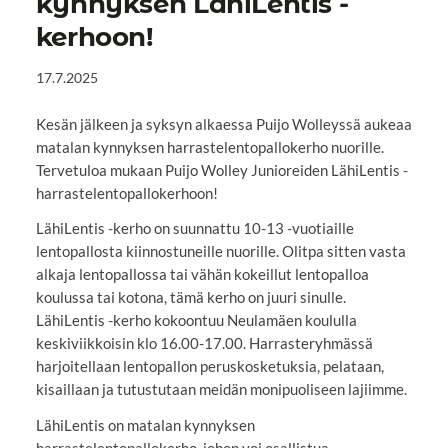
kynnyksen LähiLentis -
kerhoon!
17.7.2025
Kesän jälkeen ja syksyn alkaessa Puijo Wolleyssä aukeaa
matalan kynnyksen harrastelentopallokerho nuorille.
Tervetuloa mukaan Puijo Wolley Junioreiden LähiLentis -
harrastelentopallokerhoon!
LähiLentis -kerho on suunnattu 10-13 -vuotiaille
lentopallosta kiinnostuneille nuorille. Olitpa sitten vasta
alkaja lentopallossa tai vähän kokeillut lentopalloa
koulussa tai kotona, tämä kerho on juuri sinulle.
LähiLentis -kerho kokoontuu Neulamäen koululla
keskiviikkoisin klo 16.00-17.00. Harrasteryhmässä
harjoitellaan lentopallon peruskosketuksia, pelataan,
kisaillaan ja tutustutaan meidän monipuoliseen lajiimme.
LähiLentis on matalan kynnyksen