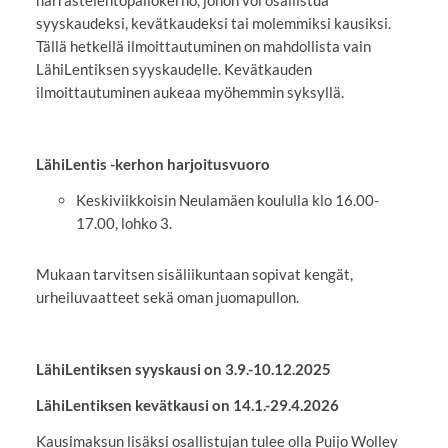
harrastelentopallokerho, johon voi osallistua
syyskaudeksi, kevätkaudeksi tai molemmiksi kausiksi.
Tällä hetkellä ilmoittautuminen on mahdollista vain
LähiLentiksen syyskaudelle. Kevätkauden
ilmoittautuminen aukeaa myöhemmin syksyllä.
LähiLentis -kerhon harjoitusvuoro
Keskiviikkoisin Neulamäen koululla klo 16.00-
17.00, lohko 3.
Mukaan tarvitsen sisäliikuntaan sopivat kengät,
urheiluvaatteet sekä oman juomapullon.
LähiLentiksen syyskausi on 3.9.-10.12.2025
LähiLentiksen kevätkausi on 14.1.-29.4.2026
Kausimaksun lisäksi osallistujan tulee olla Puijo Wolley