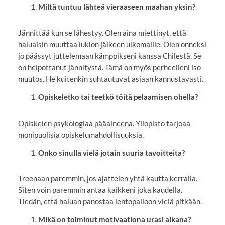
Miltä tuntuu lähteä vieraaseen maahan yksin?
Jännittää kun se lähestyy. Olen aina miettinyt, että
haluaisin muuttaa lukion jälkeen ulkomaille. Olen onneksi
jo päässyt juttelemaan kämppikseni kanssa Chilestä. Se
on helpottanut jännitystä. Tämä on myös perheelleni iso
muutos. He kuitenkin suhtautuvat asiaan kannustavasti.
Opiskeletko tai teetkö töitä pelaamisen ohella?
Opiskelen psykologiaa pääaineena. Yliopisto tarjoaa
monipuolisia opiskelumahdollisuuksia.
Onko sinulla vielä jotain suuria tavoitteita?
Treenaan paremmin, jos ajattelen yhtä kautta kerralla.
Siten voin paremmin antaa kaikkeni joka kaudella.
Tiedän, että haluan panostaa lentopalloon vielä pitkään.
Mikä on toiminut motivaationa urasi aikana?