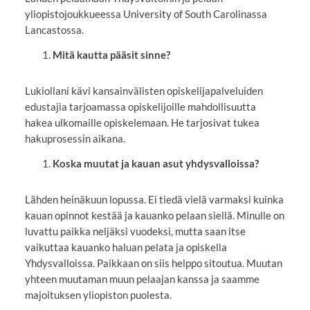
yliopistojoukkueessa University of South Carolinassa
Lancastossa.
Mitä kautta pääsit sinne?
Lukiollani kävi kansainvälisten opiskelijapalveluiden
edustajia tarjoamassa opiskelijoille mahdollisuutta
hakea ulkomaille opiskelemaan. He tarjosivat tukea
hakuprosessin aikana.
Koska muutat ja kauan asut yhdysvalloissa?
Lähden heinäkuun lopussa. Ei tiedä vielä varmaksi kuinka
kauan opinnot kestää ja kauanko pelaan siellä. Minulle on
luvattu paikka neljäksi vuodeksi, mutta saan itse
vaikuttaa kauanko haluan pelata ja opiskella
Yhdysvalloissa. Paikkaan on siis helppo sitoutua. Muutan
yhteen muutaman muun pelaajan kanssa ja saamme
majoituksen yliopiston puolesta.