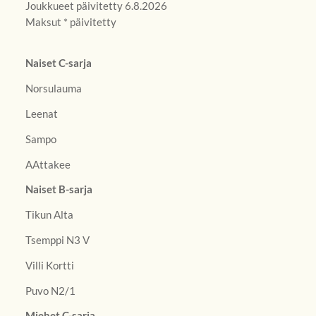
Joukkueet päivitetty 6.8.2026
Maksut * päivitetty
Naiset C-sarja
Norsulauma
Leenat
Sampo
AAttakee
Naiset B-sarja
Tikun Alta
Tsemppi N3 V
Villi Kortti
Puvo N2/1
Miehet C-sarja