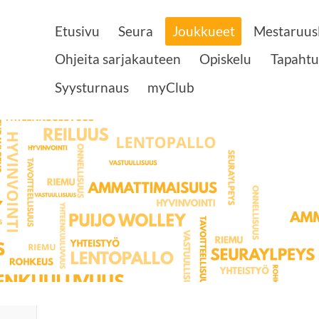
Etusivu
Seura
Joukkueet
Mestaruusl
Ohjeita sarjakauteen
Opiskelu
Tapaht
Syysturnaus
myClub