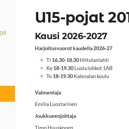
U15-pojat 20
009
Kausi 2026-2027
Harjoitusvuorot kaudella 2026-27
Ti
16.30-18.30
Hiltulanlahti
Ke
18-19.30
Luola lohkot 1AB
To
18-19.30
Kalevalan koulu
Valmentaja
Emilia Luostarinen
Joukkueenjohtaja
Timo Huuskonen