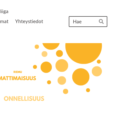
iiga
Ha
umat
Yhteystiedot
Hae