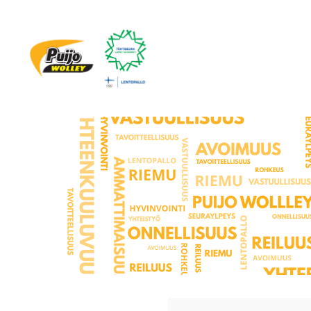
Siirry
sivun
sisältöön
Puijo Wolley Juniorit ry