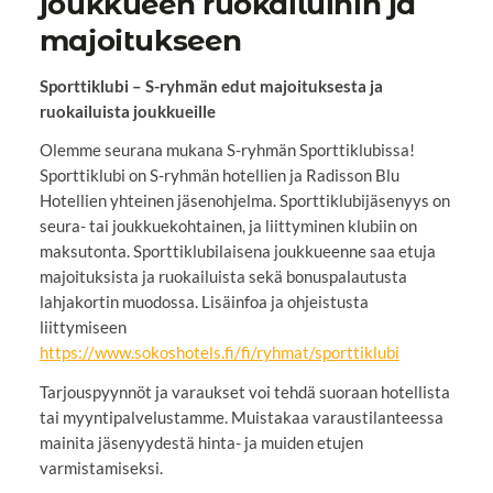
joukkueen ruokailuihin ja
majoitukseen
Sporttiklubi – S-ryhmän edut majoituksesta ja
ruokailuista joukkueille
Olemme seurana mukana S-ryhmän Sporttiklubissa!
Sporttiklubi on S-ryhmän hotellien ja Radisson Blu
Hotellien yhteinen jäsenohjelma. Sporttiklubijäsenyys on
seura- tai joukkuekohtainen, ja liittyminen klubiin on
maksutonta. Sporttiklubilaisena joukkueenne saa etuja
majoituksista ja ruokailuista sekä bonuspalautusta
lahjakortin muodossa. Lisäinfoa ja ohjeistusta
liittymiseen
https://www.sokoshotels.fi/fi/ryhmat/sporttiklubi
Tarjouspyynnöt ja varaukset voi tehdä suoraan hotellista
tai myyntipalvelustamme. Muistakaa varaustilanteessa
mainita jäsenyydestä hinta- ja muiden etujen
varmistamiseksi.