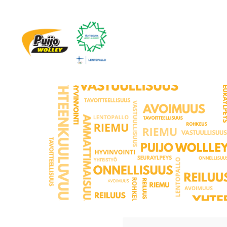
Siirry
sivun
sisältöön
Puijo Wolley Juniorit ry