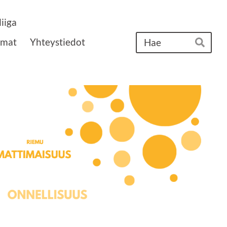
iiga
Ha
umat
Yhteystiedot
Hae