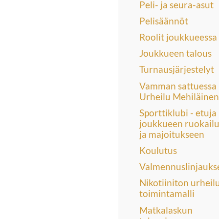
Peli- ja seura-asut
Pelisäännöt
Roolit joukkueessa
Joukkueen talous
Turnausjärjestelyt
Vamman sattuessa 
Urheilu Mehiläinen
Sporttiklubi - etuja
joukkueen ruokailu
ja majoitukseen
Koulutus
Valmennuslinjauks
Nikotiiniton urheil
toimintamalli
Matkalaskun