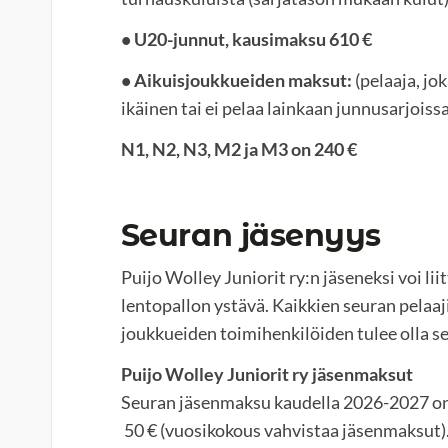
• U20-junnut, kausimaksu 610 €
• Aikuisjoukkueiden maksut:
(pelaaja, jok
ikäinen tai ei pelaa lainkaan junnusarjoissa
N1, N2, N3, M2 ja M3 on 240 €
Seuran jäsenyys
Puijo Wolley Juniorit ry:n jäseneksi voi li
lentopallon ystävä. Kaikkien seuran pelaaj
joukkueiden toimihenkilöiden tulee olla s
Puijo Wolley Juniorit ry jäsenmaksut
Seuran jäsenmaksu kaudella 2026-2027 on
50 € (vuosikokous vahvistaa jäsenmaksut)