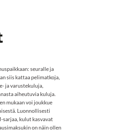
t
uspaikkaan: seuralle ja
n siis kattaa pelimatkoja,
e- ja varustekuluja,
nasta aiheutuvia kuluja.
sen mukaan voi joukkue
isestä. Luonnollisesti
-sarjaa, kulut kasvavat
ausimaksukin on näin ollen