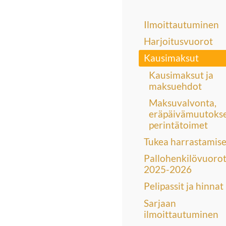
Ilmoittautuminen
Harjoitusvuorot
Kausimaksut
Kausimaksut ja
maksuehdot
Maksuvalvonta,
eräpäivämuutokse
perintätoimet
Tukea harrastamis
Pallohenkilövuoro
2025-2026
Pelipassit ja hinnat
Sarjaan
ilmoittautuminen