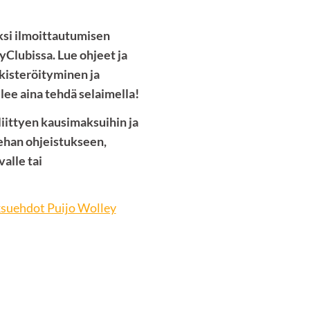
si ilmoittautumisen
Clubissa. Lue ohjeet ja
ekisteröityminen ja
ee aina tehdä selaimella!
iittyen kausimaksuihin ja
tehan ohjeistukseen,
alle tai
ksuehdot Puijo Wolley