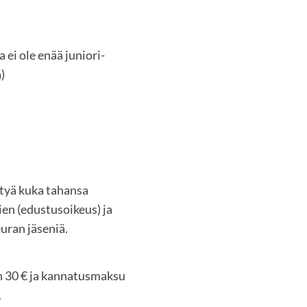
a ei ole enää juniori-
)
ittyä kuka tahansa
ien (edustusoikeus) ja
euran jäseniä.
 30 € ja kannatusmaksu
.