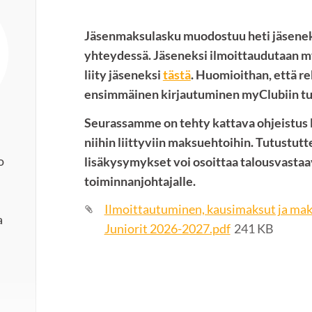
Jäsenmaksulasku muodostuu heti jäsenek
yhteydessä. Jäseneksi ilmoittaudutaan my
liity jäseneksi
tästä
. Huomioithan, että r
ensimmäinen kirjautuminen myClubiin tul
Seurassamme on tehty kattava ohjeistus l
niihin liittyviin maksuehtoihin. Tutustut
o
lisäkysymykset voi osoittaa talousvastaav
toiminnanjohtajalle.
Ilmoittautuminen, kausimaksut ja ma
a
Juniorit 2026-2027.pdf
241 KB