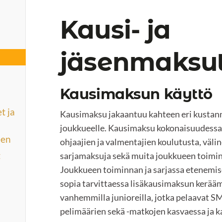
Kausi- ja
jäsenmaksu
Kausimaksun käyttö
t ja
Kausimaksu jakaantuu kahteen eri kustann
joukkueelle. Kausimaksu kokonaisuudessaa
een
ohjaajien ja valmentajien koulutusta, välin
t
sarjamaksuja sekä muita joukkueen toimin
Joukkueen toiminnan ja sarjassa etenemi
sopia tarvittaessa lisäkausimaksun kerääm
vanhemmilla junioreilla, jotka pelaavat SM
pelimäärien sekä -matkojen kasvaessa ja k