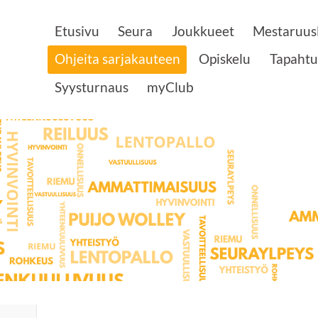
Etusivu
Seura
Joukkueet
Mestaruusl
Ohjeita sarjakauteen
Opiskelu
Tapaht
Syysturnaus
myClub