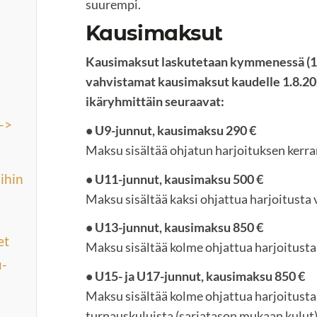
suurempi.
Kausimaksut
Kausimaksut laskutetaan kymmenessä (10
vahvistamat kausimaksut kaudelle 1.8.20
ikäryhmittäin seuraavat:
->
• U9-junnut, kausimaksu 290 €
Maksu sisältää ohjatun harjoituksen kerran
ihin
• U11-junnut, kausimaksu 500 €
Maksu sisältää kaksi ohjattua harjoitusta v
• U13-junnut, kausimaksu 850 €
et
Maksu sisältää kolme ohjattua harjoitusta 
u-
• U15- ja U17-junnut, kausimaksu 850 €
Maksu sisältää kolme ohjattua harjoitusta 
turnauskuluista (sarjatason mukaan kulut