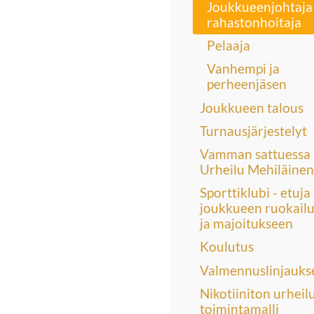
Joukkueenjohtaja 
rahastonhoitaja
Pelaaja
Vanhempi ja
perheenjäsen
Joukkueen talous
Turnausjärjestelyt
Vamman sattuessa 
Urheilu Mehiläinen
Sporttiklubi - etuja
joukkueen ruokailu
ja majoitukseen
Koulutus
Valmennuslinjauks
Nikotiiniton urheil
toimintamalli