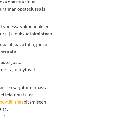
oka opastaa sinua
eurannan opettelussa ja
vat yhdessä valmennuksen
eura- ja joukkuetoimintaan.
taa ohjaava taho, jonka
 seurata.
vusto, josta
lmentajat löytävät
käisten sarjatoiminnasta,
etteloinnista jne.
pöytäkirjan
pitämiseen
ltä.