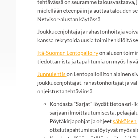
tehtävässä on seuramme talousvastaava, j
mielellään eteenpäin ja auttaa talouden s
Netvisor-alustan käytössä.
Joukkueenjohtaja ja rahastonhoitaja voi
kanssa rekrytoida uusia toimihenkilöitä s
Itä-Suomen Lentopallo ry
on alueen toimin
tiedottamista ja tapahtumia on myös hyvä
Junnulentis
on Lentopalloliiton alainen si
joukkueenjohtajat, rahastonhoitajat ja va
ohjeistusta tehtäviinsä.
Kohdasta "Sarjat" löydät tietoa eri-i
sarjaan ilmoittautumisesta, pelaajalu
Pöytäkirjapohjat ja ohjeet
sähköisen 
ottelutapahtumista löytyvät myös sie