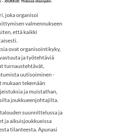
, joka organisoi
eskittymisen valmennukseen
iten, että kaikki
aisesti.
ia ovat organisointikyky,
vastuuta ja työtehtäviä
t turnaustehtävät,
htumista uutisoiminen -
at mukaan tekemään
jeistuksia ja muistathan,
silta joukkueenjohtajilta.
talouden suunnittelussa ja
t ja aikuisjoukkueissa
esta tilanteesta. Apunasi