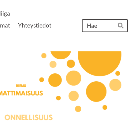
iiga
Ha
umat
Yhteystiedot
Hae