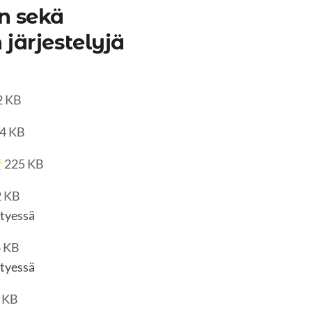
n sekä
 järjestelyjä
2 KB
4 KB
f
225 KB
2 KB
ttyessä
 KB
ttyessä
 KB