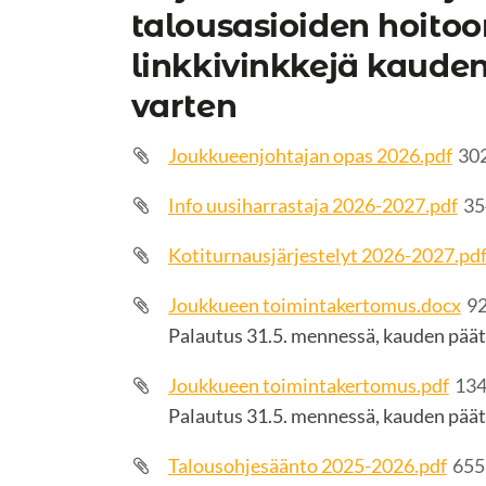
talousasioiden hoitoo
linkkivinkkejä kauden
varten
Joukkueenjohtajan opas 2026.pdf
30
Info uusiharrastaja 2026-2027.pdf
35
Kotiturnausjärjestelyt 2026-2027.pd
Joukkueen toimintakertomus.docx
9
Palautus 31.5. mennessä, kauden pää
Joukkueen toimintakertomus.pdf
134
Palautus 31.5. mennessä, kauden pää
Talousohjesäänto 2025-2026.pdf
655