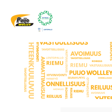
Siirry
sivun
sisältöön
Puijo Wolley Juniorit ry