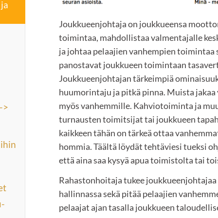
ja
Joukkueenjohtaja on joukkueensa moottori
toimintaa, mahdollistaa valmentajalle k
ja johtaa pelaajien vanhempien toimintaa s
panostavat joukkueen toimintaan tasavert
Joukkueenjohtajan tärkeimpiä ominaisuuks
huumorintaju ja pitkä pinna. Muista jakaa 
myös vanhemmille. Kahviotoiminta ja muu
->
turnausten toimitsijat tai joukkueen tapa
kaikkeen tähän on tärkeä ottaa vanhemm
ihin
hommia. Täältä löydät tehtäviesi tueksi oh
että aina saa kysyä apua toimistolta tai toi
Rahastonhoitaja tukee joukkueenjohtajaa 
et
hallinnassa sekä pitää pelaajien vanhemme
u-
pelaajat ajan tasalla joukkueen taloudellis