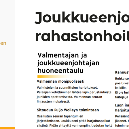
Joukkueenjo
rahastonhoi
een
t