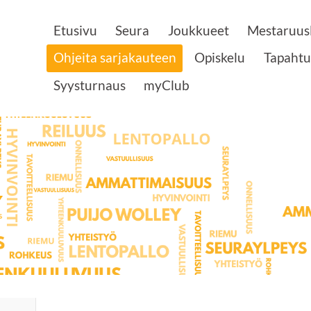
Etusivu
Seura
Joukkueet
Mestaruusl
Ohjeita sarjakauteen
Opiskelu
Tapaht
Syysturnaus
myClub