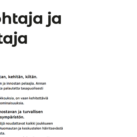
htaja ja
taja