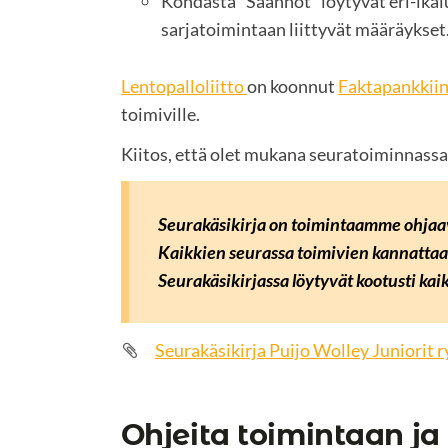
Kohdasta "Säännöt" löytyvät eri-ikäl
sarjatoimintaan liittyvät määräykset
Lentopalloliitto
on koonnut
Faktapankkii
toimiville.
Kiitos, että olet mukana seuratoiminnassa
Seurakäsikirja on toimintaamme ohjaa
Kaikkien seurassa toimivien kannattaa 
Seurakäsikirjassa löytyvät kootusti kaik
Seurakäsikirja Puijo Wolley Juniorit r
Ohjeita toimintaan ja