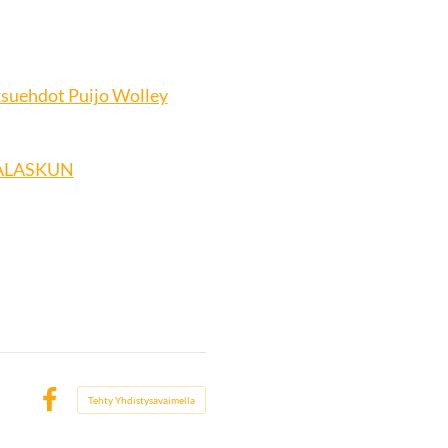
ksuehdot Puijo Wolley
TKALASKUN
B
Tehty Yhdistysavaimella
Facebook