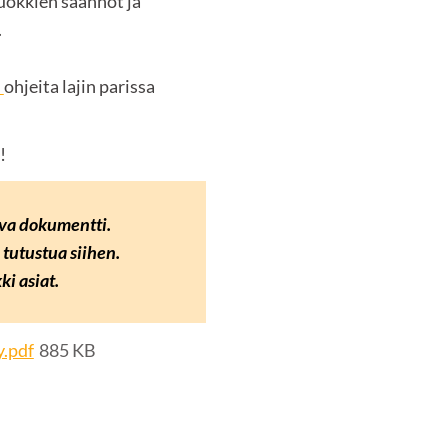
uokkien säännöt ja
.
n
ohjeita lajin parissa
!
va dokumentti.
tutustua siihen.
ki asiat.
y.pdf
885 KB