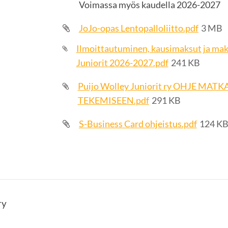
Voimassa myös kaudella 2026-2027
JoJo-opas Lentopalloliitto.pdf
3 MB
Ilmoittautuminen, kausimaksut ja ma
Juniorit 2026-2027.pdf
241 KB
Puijo Wolley Juniorit ry OHJE MA
TEKEMISEEN.pdf
291 KB
S-Business Card ohjeistus.pdf
124 K
ry