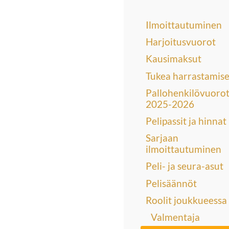
Ilmoittautuminen
Harjoitusvuorot
Kausimaksut
Tukea harrastamis
Pallohenkilövuoro
2025-2026
Pelipassit ja hinnat
Sarjaan
ilmoittautuminen
Peli- ja seura-asut
Pelisäännöt
Roolit joukkueessa
Valmentaja