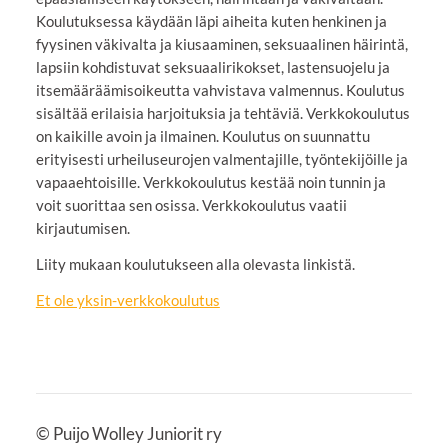
Koulutuksessa käydään läpi aiheita kuten henkinen ja
fyysinen väkivalta ja kiusaaminen, seksuaalinen häirintä,
lapsiin kohdistuvat seksuaalirikokset, lastensuojelu ja
itsemääräämisoikeutta vahvistava valmennus. Koulutus
sisältää erilaisia harjoituksia ja tehtäviä. Verkkokoulutus
on kaikille avoin ja ilmainen. Koulutus on suunnattu
erityisesti urheiluseurojen valmentajille, työntekijöille ja
vapaaehtoisille. Verkkokoulutus kestää noin tunnin ja
voit suorittaa sen osissa. Verkkokoulutus vaatii
kirjautumisen.
Liity mukaan koulutukseen alla olevasta linkistä.
Et ole yksin-verkkokoulutus
©
Puijo Wolley Juniorit ry