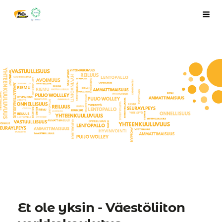
Siirry
Puijo Wolley Juniorit ry
Haku
sivun
sisältöön
Et ole yksin - Väestöliiton