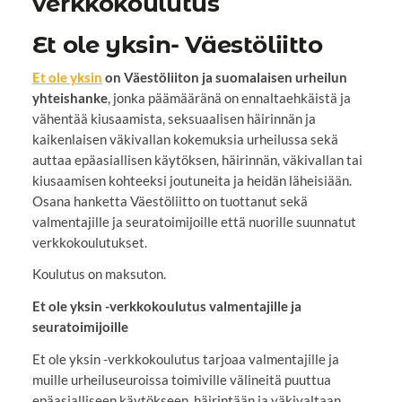
verkkokoulutus
Et ole yksin- Väestöliitto
Et ole yksin
on Väestöliiton ja suomalaisen urheilun
yhteishanke
, jonka päämääränä on ennaltaehkäistä ja
vähentää kiusaamista, seksuaalisen häirinnän ja
kaikenlaisen väkivallan kokemuksia urheilussa sekä
auttaa epäasiallisen käytöksen, häirinnän, väkivallan tai
kiusaamisen kohteeksi joutuneita ja heidän läheisiään.
Osana hanketta Väestöliitto on tuottanut sekä
valmentajille ja seuratoimijoille että nuorille suunnatut
verkkokoulutukset.
Koulutus on maksuton.
Et ole yksin -verkkokoulutus valmentajille ja
seuratoimijoille
Et ole yksin -verkkokoulutus tarjoaa valmentajille ja
muille urheiluseuroissa toimiville välineitä puuttua
epäasialliseen käytökseen, häirintään ja väkivaltaan.