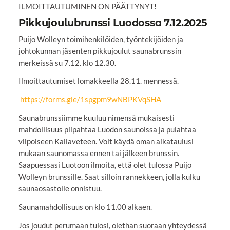
ILMOITTAUTUMINEN ON PÄÄTTYNYT!
Pikkujoulubrunssi Luodossa 7.12.2025
Puijo Wolleyn toimihenkilöiden, työntekijöiden ja
johtokunnan jäsenten pikkujoulut saunabrunssin
merkeissä su 7.12. klo 12.30.
Ilmoittautumiset lomakkeella 28.11. mennessä.
https://forms.gle/1spgpm9wNBPKVqSHA
Saunabrunssiimme kuuluu nimensä mukaisesti
mahdollisuus piipahtaa Luodon saunoissa ja pulahtaa
vilpoiseen Kallaveteen. Voit käydä oman aikataulusi
mukaan saunomassa ennen tai jälkeen brunssin.
Saapuessasi Luotoon ilmoita, että olet tulossa Puijo
Wolleyn brunssille. Saat silloin rannekkeen, jolla kulku
saunaosastolle onnistuu.
Saunamahdollisuus on klo 11.00 alkaen.
Jos joudut perumaan tulosi, olethan suoraan yhteydessä