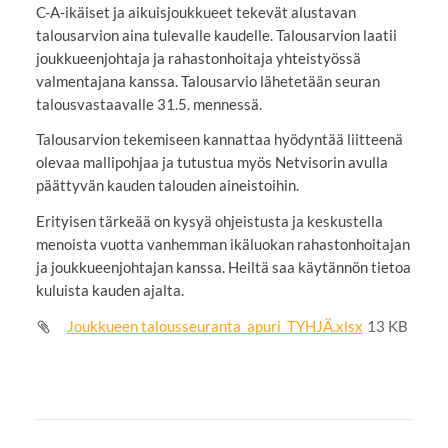
C-A-ikäiset ja aikuisjoukkueet tekevät alustavan
talousarvion aina tulevalle kaudelle. Talousarvion laatii
joukkueenjohtaja ja rahastonhoitaja yhteistyössä
valmentajana kanssa. Talousarvio lähetetään seuran
talousvastaavalle 31.5. mennessä.
Talousarvion tekemiseen kannattaa hyödyntää liitteenä
olevaa mallipohjaa ja tutustua myös Netvisorin avulla
päättyvän kauden talouden aineistoihin.
Erityisen tärkeää on kysyä ohjeistusta ja keskustella
menoista vuotta vanhemman ikäluokan rahastonhoitajan
ja joukkueenjohtajan kanssa. Heiltä saa käytännön tietoa
kuluista kauden ajalta.
Joukkueen talousseuranta_apuri_TYHJÄ.xlsx
13 KB