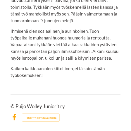
luovuuttani erityisesti päivinä, jotka olen viettänyt
toimistolla. Tykkään myös työskennellä lasten kanssa ja
tämä työ mahdollisti myös sen. Pääsin valmentamaan ja
tuomaroimaan D-junnujen pelejä.
Ihmisenä olen sosiaalinen ja aurinkoinen. Tuon
työpaikalle mukanani huonoa huumoria ja rentoutta.
Vapaa-aikani tykkään viettää aikaa rakkaiden ystävieni
kanssa ja panostan paljon ihmissuhteisiini. Aikani kuuluu
myös lentopallon, ulkoilun ja salilla käymisen parissa.
Kaiken kaikkiaan olen kiitollinen, että sain tämän
työkokemuksen!
©
Puijo Wolley Juniorit ry
Tehty Yhdistysavaimella
Facebook