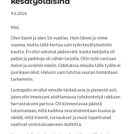
kesätyöläisinä
9.6.2026
Moi,
Olen Sanni ja olen 16-vuotias. Hain tänne jo viime
vuonna, mutta tällä kertaa sain työn kesätyösetelin
kautta. En olisi uskonut pääseväni, koska hakijoita oli
paljon ja paikkoja oli vähän tarjolla. Otin työn vastaan
iloisin ja avoimin mielin. Odotuksia minulla tälle työlle ei
juurikaan ollut. Halusin vain tutstua seuran toimintaan
tarkemmin.
Lentopallo on ollut minulle tärkeä asia jo pienestä asti,
joten olin innoissani aloittamassa työskentelyä rakkaan
harrastukseni parissa. Oli kiinnostavaa päästä
tutustumaan, mitä kaikkea seuratoimintaan kuuluu ja
nähdä, mitä treenit, turnaukset ja muut tapahtumat
vaativat onnistuisuakseen mutkitta.