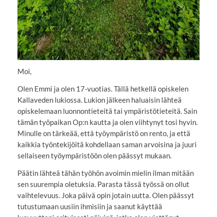
Moi,
Olen Emmi ja olen 17-vuotias. Tällä hetkellä opiskelen
Kallaveden lukiossa. Lukion jälkeen haluaisin lähteä
opiskelemaan luonnontieteitä tai ympäristötieteitä. Sain
tämän työpaikan Op:n kautta ja olen viihtynyt tosi hyvin.
Minulle on tärkeää, että työympäristö on rento, ja että
kaikkia työntekijöitä kohdellaan saman arvoisina ja juuri
sellaiseen työympäristöön olen päässyt mukaan.
Päätin lähteä tähän työhön avoimin mielin ilman mitään
sen suurempia oletuksia. Parasta tässä työssä on ollut
vaihtelevuus. Joka päivä opin jotain uutta. Olen päässyt
tutustumaan uusiin ihmisiin ja saanut käyttää