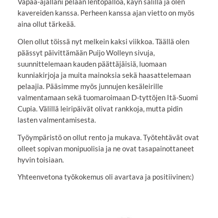
Vapaa-ajallani pelaan lentopalloa, käyn salilla ja olen
kavereiden kanssa. Perheen kanssa ajan vietto on myös
aina ollut tärkeää.
Olen ollut töissä nyt melkein kaksi viikkoa. Täällä olen
päässyt päivittämään Puijo Wolleyn sivuja,
suunnittelemaan kauden päättäjäisiä, luomaan
kunniakirjoja ja muita mainoksia sekä haasattelemaan
pelaajia. Pääsimme myös junnujen kesäleirille
valmentamaan sekä tuomaroimaan D-tyttöjen Itä-Suomi
Cupia. Välillä leiripäivät olivat rankkoja, mutta pidin
lasten valmentamisesta.
Työympäristö on ollut rento ja mukava. Työtehtävät ovat
olleet sopivan monipuolisia ja ne ovat tasapainottaneet
hyvin toisiaan.
Yhteenvetona työkokemus oli avartava ja positiivinen:)