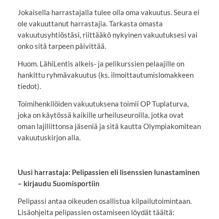
Jokaisella harrastajalla tulee olla oma vakuutus. Seura ei
ole vakuuttanut harrastajia. Tarkasta omasta
vakuutusyhtiöstäsi, riittääkö nykyinen vakuutuksesi vai
onko sitä tarpeen päivittää.
Huom. LähiLentis alkeis- ja pelikurssien pelaajille on
hankittu ryhmävakuutus (ks. ilmoittautumislomakkeen
tiedot).
Toimihenkilöiden vakuutuksena toimii OP Tuplaturva,
joka on käytössä kaikille urheiluseuroilla, jotka ovat
oman lajiliittonsa jäseniä ja sitä kautta Olympiakomitean
vakuutuskirjon alla.
Uusi harrastaja: Pelipassien eli lisenssien lunastaminen
– kirjaudu Suomisportiin
Pelipassi antaa oikeuden osallistua kilpailutoimintaan.
Lisäohjeita pelipassien ostamiseen löydät täältä: