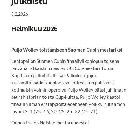
julkaistu
5.2.2026
Helmikuu 2026
Puijo Wolley toistamiseen Suomen Cupin mestariksi
Lentopallon Suomen Cupin finaaliviikonlopun toisena
päivänä ratkaistiin naisten 50. Cup-mestari Turun
Kupittaan palloiluhallissa. Palloilusarjojen
kultamitalisade Kuopioon sai jatkoa, kun puhtaasti
kotimaisin voimin operoiva Puijo Wolley pääsi juhlimaan
seurahistorian toista Cup-kultaa. Puijo Wolley kaatoi
finaaliin ilman erätappioita edenneen Pölkky Kuusamon
luvuin 3–1 (25–16, 20–25, 25–22, 25–21).
Onnea Puijon Naisille mestaruudesta!