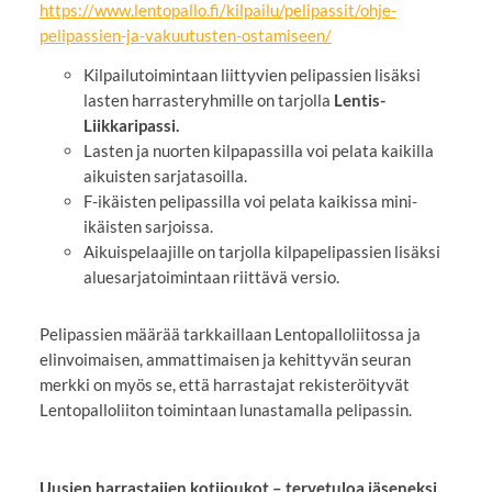
https://www.lentopallo.fi/kilpailu/pelipassit/ohje-
pelipassien-ja-vakuutusten-ostamiseen/
Kilpailutoimintaan liittyvien pelipassien lisäksi
lasten harrasteryhmille on tarjolla
Lentis-
Liikkaripassi.
Lasten ja nuorten kilpapassilla voi pelata kaikilla
aikuisten sarjatasoilla.
F-ikäisten pelipassilla voi pelata kaikissa mini-
ikäisten sarjoissa.
Aikuispelaajille on tarjolla kilpapelipassien lisäksi
aluesarjatoimintaan riittävä versio.
Pelipassien määrää tarkkaillaan Lentopalloliitossa ja
elinvoimaisen, ammattimaisen ja kehittyvän seuran
merkki on myös se, että harrastajat rekisteröityvät
Lentopalloliiton toimintaan lunastamalla pelipassin.
Uusien harrastajien kotijoukot – tervetuloa jäseneksi