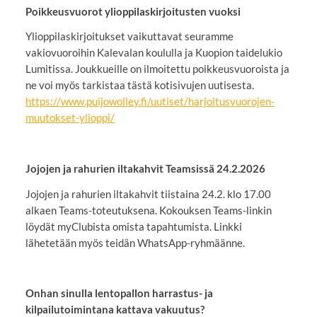
Poikkeusvuorot ylioppilaskirjoitusten vuoksi
Ylioppilaskirjoitukset vaikuttavat seuramme
vakiovuoroihin Kalevalan koululla ja Kuopion taidelukio
Lumitissa. Joukkueille on ilmoitettu poikkeusvuoroista ja
ne voi myös tarkistaa tästä kotisivujen uutisesta.
https://www.puijowolley.fi/uutiset/harjoitusvuorojen-
muutokset-ylioppi/
Jojojen ja rahurien iltakahvit Teamsissä 24.2.2026
Jojojen ja rahurien iltakahvit tiistaina 24.2. klo 17.00
alkaen Teams-toteutuksena. Kokouksen Teams-linkin
löydät myClubista omista tapahtumista. Linkki
lähetetään myös teidän WhatsApp-ryhmäänne.
Onhan sinulla lentopallon harrastus- ja
kilpailutoimintana kattava vakuutus?