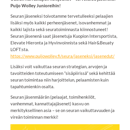
Puijo Wolley Junioreihin!
Seuran jäseneksi toivotamme tervetulleeksi pelaajien
lisäksi myös kaikki perheenjäsenet, isovanhemmat ja
kaikki lajista sekä seuratoiminnasta kiinnostuneet!
Seuran jäsenenä saat jäsenetuja Kuopion Intersportista,
Elevate Hieronta ja Hyvinvoinnista sekä Hair&Beuaty
LOFT:sta.
https://www.puijowolley.fi/seura/jaseneksi/jasenedut/
Lisäksi voit vaikuttaa seuran strategian, arvojen ja
tavoitteiden toteutumiseen ”sisäpiirissä” sekä kehittää
seuran toimintaa niin harjoittelun, pelaamisten kuin
tapahtumienkin osalta.
Seuran jäsenmäärän (pelaajat, toimihenkilöt,
vanhemmat, kannattajajäsenet) kasvu on
merkityksellinen asia – se on seuran vaikuttavuuden ja
vireän toiminnan merkki!