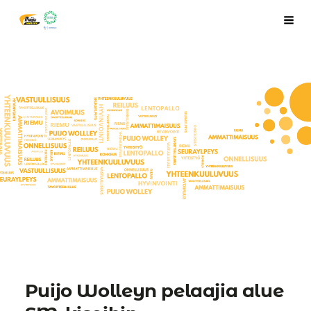
Siirry
Puijo Wolley Juniorit ry
Haku
sivun
sisältöön
Puijo Wolleyn pelaajia alue