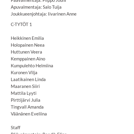
Apuvalmentaja: Salo Tuija
Joukkueenjohtaja: Iivarinen Anne
C-TYTÖT 1
Heikkinen Emilia
Holopainen Neea
Huttunen Veera
Kemppainen Aino
Kumpulehto Helmiina
Kuronen Vilja
Laatikainen Linda
Maaranen Siiri
Mattila Lyyti
Pirttijärvi Julia
Tingvall Amanda
Väänänen Eveliina
Staff