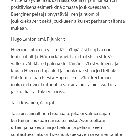
positiivisena esimerkkinä omassa joukkueessaan.
Energinen pelaaja on ystävällinen ja huomioi
joukkuekaverit sekä joukkueen aikuiset parhaan taitonsa
mukaan.
Hugo Lahtoniemi, F-juniorit:
Hugo on iloinen ja yritteliäs, näppärästi oppiva nuori
lentopalloilija. Hän on käynyt harjoituksissa sitkeästi,
vaikka välillä arki painaakin. Tämän lisäksi valmentaja
kuvaa Hugoa reippaaksi ja innokkaaksi harjoittelijaksi.
Palkinnon saamisesta Hugo oli kotiväen kertoman
mukaan kovin ilahtunut ja sai siitä uutta motivaatiota
jatkaa harrastuksen parissa.
Tatu Räsänen, A-pojat:
Tatu on tunnollinen treenaaja, joka ei valmentajan
kertoman mukaan narise turhista. Asenteeltaan
urheilijamaisesti harjoitteluun ja pelaamiseen
suhtautuva Tatu on hyvä joukkuekaveri ja valmentajalle