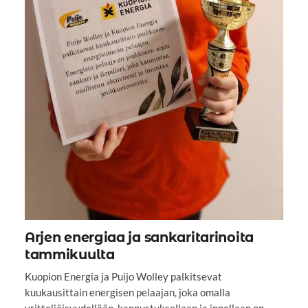
Arjen energiaa ja sankaritarinoita
tammikuulta
Kuopion Energia ja Puijo Wolley palkitsevat
kuukausittain energisen pelaajan, joka omalla
yritteliäisyydellään, kannustuksellaan ja innollaan on